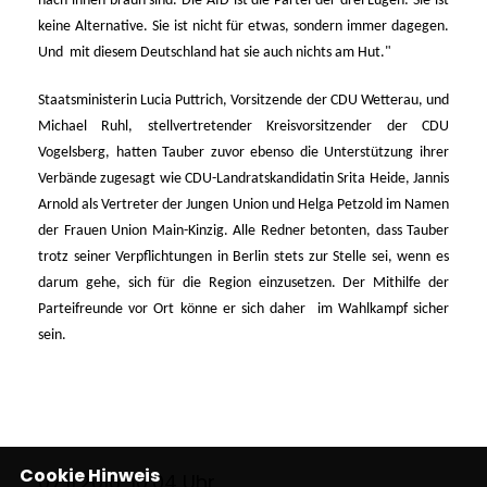
nach innen braun sind. Die AfD ist die Partei der drei Lügen: Sie ist
keine Alternative. Sie ist nicht für etwas, sondern immer dagegen.
Und mit diesem Deutschland hat sie auch nichts am Hut."
Staatsministerin Lucia Puttrich, Vorsitzende der CDU Wetterau, und
Michael Ruhl, stellvertretender Kreisvorsitzender der CDU
Vogelsberg, hatten Tauber zuvor ebenso die Unterstützung ihrer
Verbände zugesagt wie CDU-Landratskandidatin Srita Heide, Jannis
Arnold als Vertreter der Jungen Union und Helga Petzold im Namen
der Frauen Union Main-Kinzig. Alle Redner betonten, dass Tauber
trotz seiner Verpflichtungen in Berlin stets zur Stelle sei, wenn es
darum gehe, sich für die Region einzusetzen. Der Mithilfe der
Parteifreunde vor Ort könne er sich daher im Wahlkampf sicher
sein.
Cookie Hinweis
07.11.2016, 10:04 Uhr