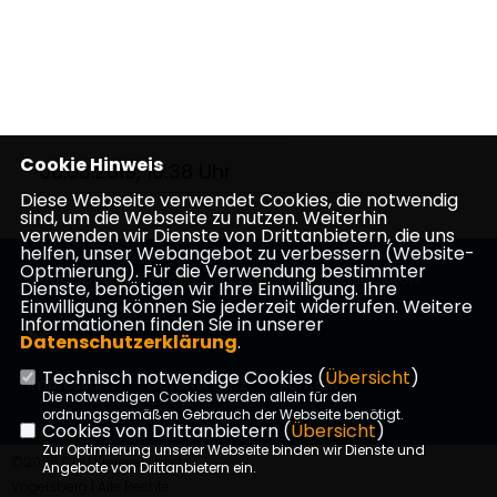
Cookie Hinweis
08.03.2019, 10:38 Uhr
Diese Webseite verwendet Cookies, die notwendig
sind, um die Webseite zu nutzen. Weiterhin
verwenden wir Dienste von Drittanbietern, die uns
helfen, unser Webangebot zu verbessern (Website-
Optmierung). Für die Verwendung bestimmter
Vogelsbergkreis Politische Partei Kreistagsfraktion
Dienste, benötigen wir Ihre Einwilligung. Ihre
Einwilligung können Sie jederzeit widerrufen. Weitere
Informationen finden Sie in unserer
Datenschutzerklärung
.
Technisch notwendige Cookies (
Übersicht
)
Impressum
Datenschutz
Kontakt
Die notwendigen Cookies werden allein für den
ordnungsgemäßen Gebrauch der Webseite benötigt.
Cookies von Drittanbietern (
Übersicht
)
Zur Optimierung unserer Webseite binden wir Dienste und
©2026 CDU Kreisverband
Angebote von Drittanbietern ein.
Vogelsberg | Alle Rechte